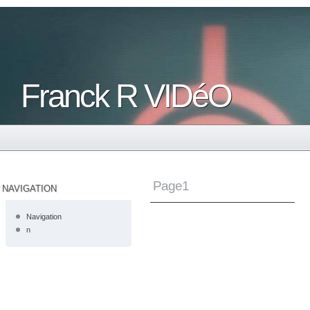
Franck R VIDéO
Page1
NAVIGATION
Navigation
n